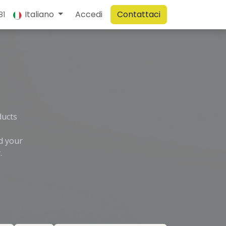
Italiano
Accedi
Contattaci
81
ducts
d your
.