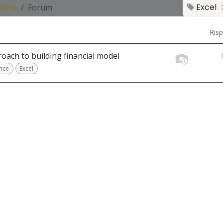
Excel
tenza
Forum
Ris
oach to building financial model
nce
Excel