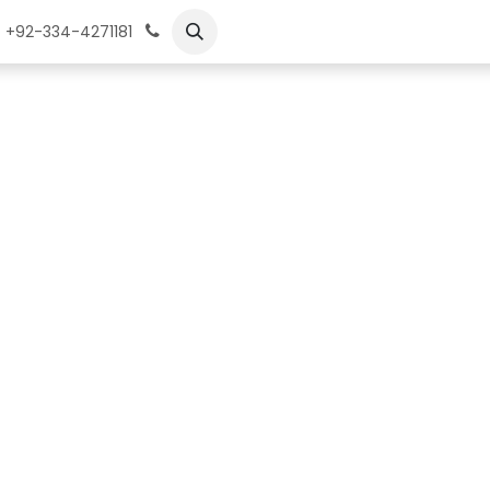
ات
الوظائف
تعلم
+92-334-4271181