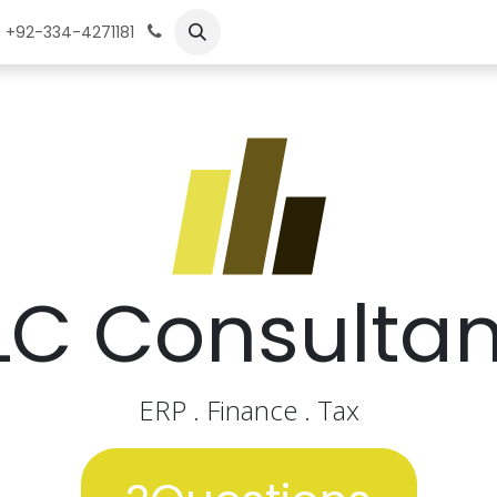
ات
الوظائف
تعلم
+92-334-4271181
LC Consultan
ERP . Finance . Tax