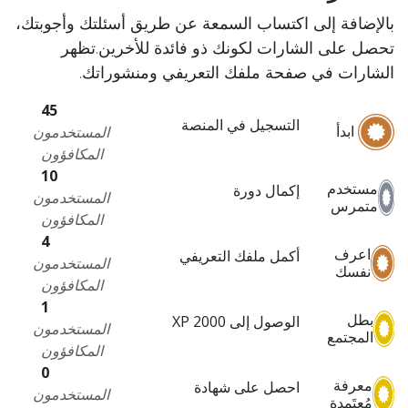
بالإضافة إلى اكتساب السمعة عن طريق أسئلتك وأجوبتك،
تحصل على الشارات لكونك ذو فائدة للأخرين.
تظهر
الشارات في صفحة ملفك التعريفي ومنشوراتك.
45
التسجيل في المنصة
ابدأ
المستخدمون
المكافؤون
10
مستخدم
إكمال دورة
المستخدمون
متمرس
المكافؤون
4
اعرف
أكمل ملفك التعريفي
المستخدمون
نفسك
المكافؤون
1
بطل
الوصول إلى 2000 XP
المستخدمون
المجتمع
المكافؤون
0
معرفة
احصل على شهادة
المستخدمون
مُعتَمدة