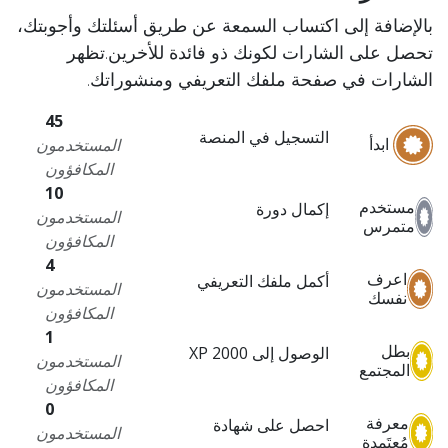
بالإضافة إلى اكتساب السمعة عن طريق أسئلتك وأجوبتك،
تحصل على الشارات لكونك ذو فائدة للأخرين.
تظهر
الشارات في صفحة ملفك التعريفي ومنشوراتك.
45
التسجيل في المنصة
ابدأ
المستخدمون
المكافؤون
10
مستخدم
إكمال دورة
المستخدمون
متمرس
المكافؤون
4
اعرف
أكمل ملفك التعريفي
المستخدمون
نفسك
المكافؤون
1
بطل
الوصول إلى 2000 XP
المستخدمون
المجتمع
المكافؤون
0
معرفة
احصل على شهادة
المستخدمون
مُعتَمدة